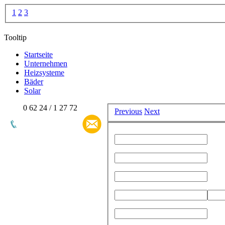
1
2
3
Tooltip
Startseite
Unternehmen
Heizsysteme
Bäder
Solar
0 62 24 / 1 27 72
Previous
Next
Th
Do